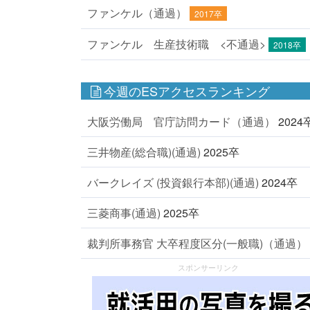
ファンケル（通過）
2017卒
ファンケル 生産技術職 <不通過>
2018卒
今週のESアクセスランキング
大阪労働局 官庁訪問カード（通過）
2024
三井物産(総合職)(通過)
2025卒
バークレイズ (投資銀行本部)(通過)
2024卒
三菱商事(通過)
2025卒
裁判所事務官 大卒程度区分(一般職)（通過）
スポンサーリンク