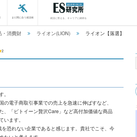
館
まだ間に合う就活術
就活に答えを、キャリアに納得を
品・消費財
ライオン(LION)
ライオン【落選】
2
す。
国の電子商取引事業での売上を急速に伸ばすなど、
、「ビトイーン贅沢Care」など高付加価値な商品
ています。
戦を恐れない企業であると感じます。貴社でこそ、今
めたいと考えます。