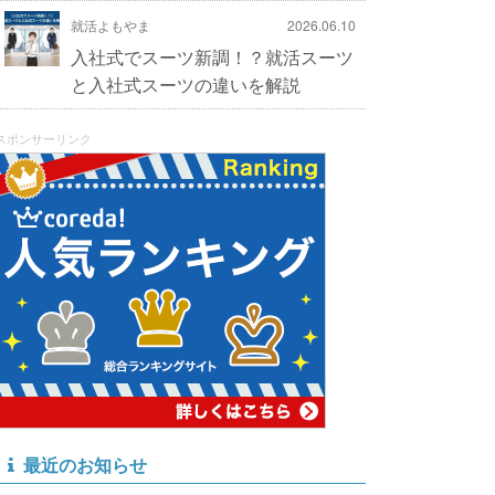
就活よもやま
2026.06.10
入社式でスーツ新調！？就活スーツ
と入社式スーツの違いを解説
スポンサーリンク
最近のお知らせ