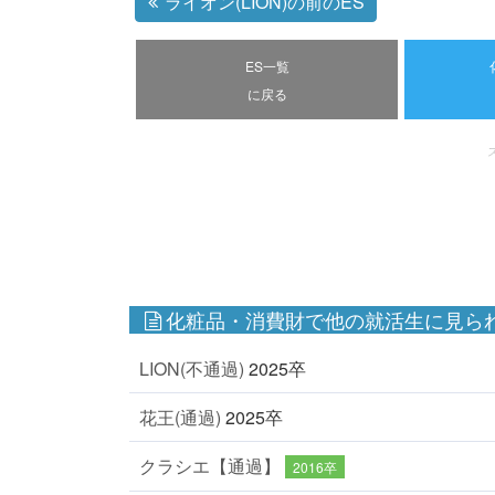
ライオン(LION)の前のES
ES一覧
に戻る
化粧品・消費財で他の就活生に見られ
LION(不通過)
2025卒
花王(通過)
2025卒
クラシエ【通過】
2016卒