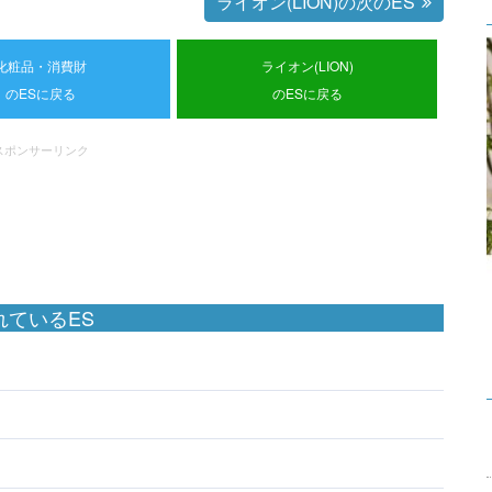
ライオン(LION)の次のES
化粧品・消費財
ライオン(LION)
のESに戻る
のESに戻る
スポンサーリンク
ているES