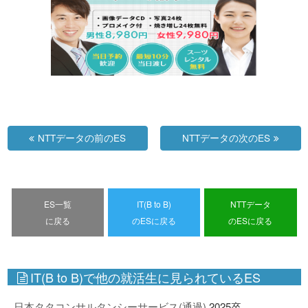
NTTデータの前のES
NTTデータの次のES
ES一覧
IT(B to B)
NTTデータ
に戻る
のESに戻る
のESに戻る
IT(B to B)で他の就活生に見られているES
日本タタコンサルタンシーサービス(通過)
2025卒