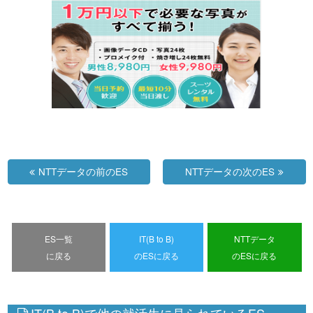
NTTデータの前のES
NTTデータの次のES
ES一覧
IT(B to B)
NTTデータ
に戻る
のESに戻る
のESに戻る
IT(B to B)で他の就活生に見られているES