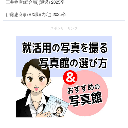
三井物産(総合職)(通過)
2025卒
伊藤忠商事(BX職)(内定)
2025卒
スポンサーリンク