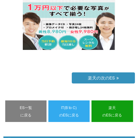
楽天の次のES
ES一覧
IT(B to C)
楽天
に戻る
のESに戻る
のESに戻る