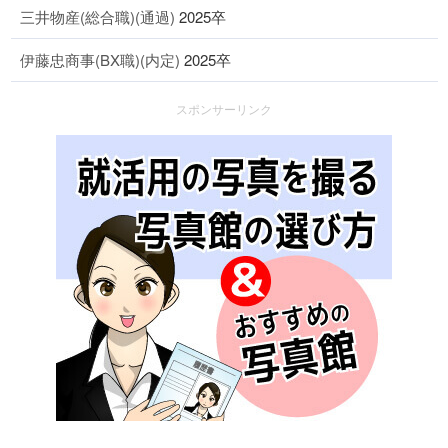
三井物産(総合職)(通過)
2025卒
伊藤忠商事(BX職)(内定)
2025卒
スポンサーリンク