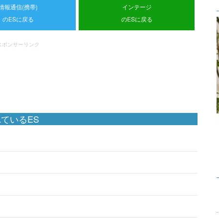
情報通信(携帯)
インテージ
のESに戻る
のESに戻る
スポンサーリンク
ているES