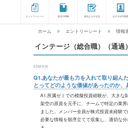
エントリーシート
就活の戦略
就活よもやま話
おすすめ写真
ホーム
エントリーシート
情報通
インテージ（総合職）（通過
ES研究所
Q1.あなたが最も力を入れて取り組ん
とってどのような価値があったのか、
A1.所属ゼミでの模擬投資経験が、大き
架空の原資を元手に、チームで特定の業界
ました。メンバー全員が株式投資未経験で
必要な情報を順序立てて収集し、適切な分
ま............