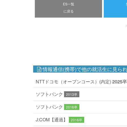
ES一覧
に戻る
情報通信(携帯)で他の就活生に見られ
NTTドコモ（オープンコース）(内定)
2025卒
ソフトバンク
2013卒
ソフトバンク
2016卒
J:COM【通過】
2016卒