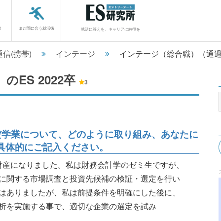
館
まだ間に合う就活術
就活に答えを、キャリアに納得を
信(携帯)
インテージ
インテージ（総合職）（通
）のES
2022卒
3
だ学業について、どのように取り組み、あなたに
具体的にご記入ください。
な財産になりました。私は財務会計学のゼミ生ですが、
に関する市場調査と投資先候補の検証・選定を行い
はありましたが、私は前提条件を明確にした後に、
析を実施する事で、適切な企業の選定を試み