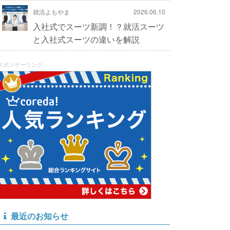
就活よもやま
2026.06.10
入社式でスーツ新調！？就活スーツ
と入社式スーツの違いを解説
スポンサーリンク
最近のお知らせ