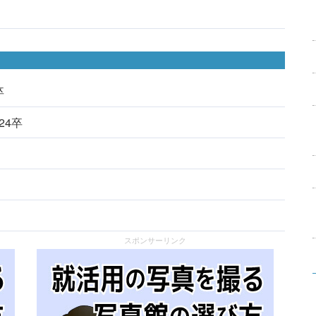
卒
024卒
スポンサーリンク