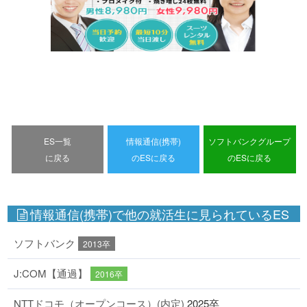
ES一覧
情報通信(携帯)
ソフトバンクグループ
に戻る
のESに戻る
のESに戻る
情報通信(携帯)で他の就活生に見られているES
ソフトバンク
2013卒
J:COM【通過】
2016卒
NTTドコモ（オープンコース）(内定)
2025卒