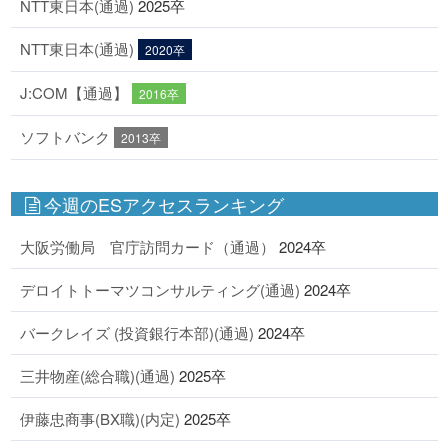
NTT東日本(通過)
2025卒
NTT東日本(通過)
2020卒
J:COM【通過】
2016卒
ソフトバンク
2013卒
今週のESアクセスランキング
大阪労働局 官庁訪問カード（通過）
2024卒
デロイトトーマツコンサルティング(通過)
2024卒
バークレイズ (投資銀行本部)(通過)
2024卒
三井物産(総合職)(通過)
2025卒
伊藤忠商事(BX職)(内定)
2025卒