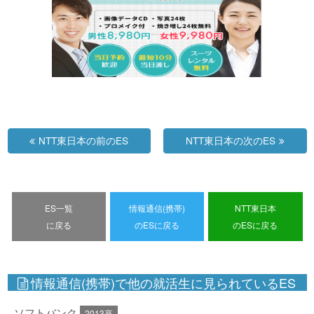
NTT東日本の前のES
NTT東日本の次のES
ES一覧
情報通信(携帯)
NTT東日本
に戻る
のESに戻る
のESに戻る
情報通信(携帯)で他の就活生に見られているES
ソフトバンク
2013卒