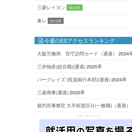
三菱レイヨン
2016卒
東レ
2013卒
今週のESアクセスランキング
大阪労働局 官庁訪問カード（通過）
2024
三井物産(総合職)(通過)
2025卒
バークレイズ (投資銀行本部)(通過)
2024卒
三菱商事(通過)
2025卒
裁判所事務官 大卒程度区分(一般職)（通過）
スポンサーリンク