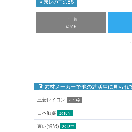
東レの前のES
ES一覧
に戻る
素材メーカーで他の就活生に見られて
三菱レイヨン
2013卒
日本触媒
2018卒
東レ(通過)
2018卒