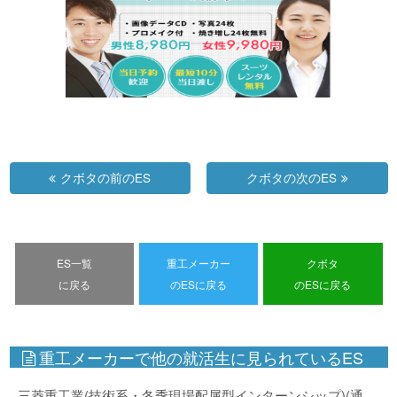
クボタの前のES
クボタの次のES
ES一覧
重工メーカー
クボタ
に戻る
のESに戻る
のESに戻る
重工メーカーで他の就活生に見られているES
三菱重工業(技術系・冬季現場配属型インターンシップ)(通