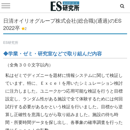
日清オイリオグループ株式会社(総合職)(通過)のES
2022卒
2
ES研究所
◆学業・ゼミ・研究室などで取り組んだ内容
（全角３００文字以内）
私はゼミでディズニーを題材に情報システムに関して検証し
ています。特に、Ｅｘｃｅｌを用いたシミュレーション検討
に注力しました。ユニークかつ応用可能な検証を行うと目標
設定し、ランダム性がある施設で全て体験するためには何回
試行する必要があるかという検証を行いました。目標から逆
算し正確性を意識しながら取り組みました。施設の待ち時
間・所要時間データを探し出し、各事象の確率調査を行った
後にＥｘｃｅｌの乱数............