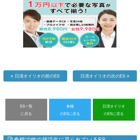
日清オイリオの前のES
日清オイリオの次のES
ES一覧
食糧
日清オイリオ
に戻る
のESに戻る
のESに戻る
食糧で他の就活生に見られているES