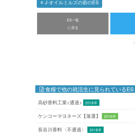
J-オイルミルズの前のES
ES一覧
に戻る
食糧で他の就活生に見られているES
高砂香料工業<通過>
2018卒
ケンコーマヨネーズ【落選】
2016卒
長谷川香料〈不通過〉
2018卒