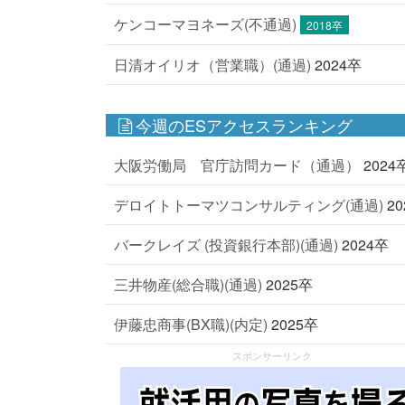
ケンコーマヨネーズ(不通過)
2018卒
日清オイリオ（営業職）(通過)
2024卒
今週のESアクセスランキング
大阪労働局 官庁訪問カード（通過）
2024
デロイトトーマツコンサルティング(通過)
2
バークレイズ (投資銀行本部)(通過)
2024卒
三井物産(総合職)(通過)
2025卒
伊藤忠商事(BX職)(内定)
2025卒
スポンサーリンク