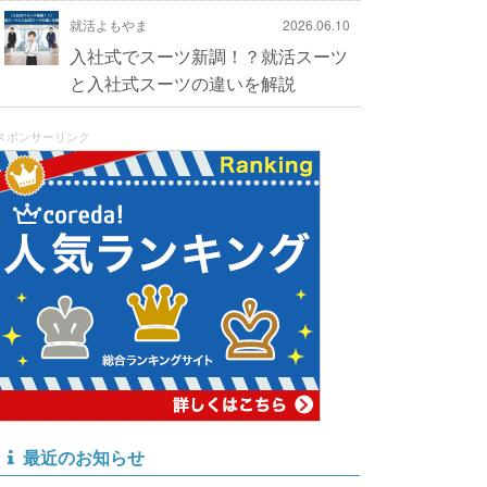
就活よもやま
2026.06.10
入社式でスーツ新調！？就活スーツ
と入社式スーツの違いを解説
スポンサーリンク
最近のお知らせ