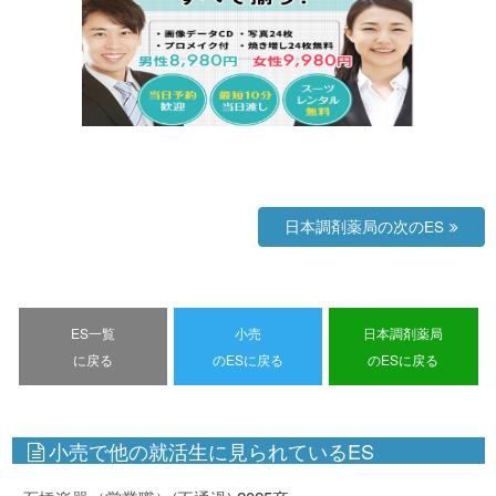
日本調剤薬局の次のES
ES一覧
小売
日本調剤薬局
に戻る
のESに戻る
のESに戻る
小売で他の就活生に見られているES