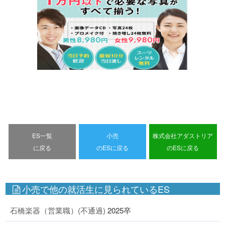
ES一覧
小売
株式会社アダストリア
に戻る
のESに戻る
のESに戻る
小売で他の就活生に見られているES
石橋楽器（営業職）(不通過)
2025卒