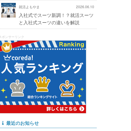
就活よもやま
2026.06.10
入社式でスーツ新調！？就活スーツ
と入社式スーツの違いを解説
スポンサーリンク
最近のお知らせ