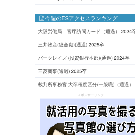
今週のESアクセスランキング
大阪労働局 官庁訪問カード（通過）
2024
三井物産(総合職)(通過)
2025卒
バークレイズ (投資銀行本部)(通過)
2024卒
三菱商事(通過)
2025卒
裁判所事務官 大卒程度区分(一般職)（通過）
スポンサーリンク