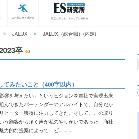
館
まだ間に合う就活術
就活に答えを、キャリアに納得を
JALUX
JALUX（総合職）(内定)
2023卒
3
挑戦してみたいこと（400字以内）
影響を与えたい」というビジョンを貴社で実現出来
組んできたバーテンダーのアルバイトで、自分だか
リピーター獲得に注力してきた。そして、この取り
いう顧客から頂く声が私のやりがいであった。商社
案によって、ビ............