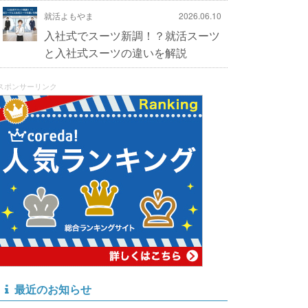
就活よもやま
2026.06.10
入社式でスーツ新調！？就活スーツ
と入社式スーツの違いを解説
スポンサーリンク
最近のお知らせ