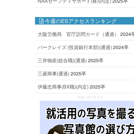
NAAセーフティサポート(株)(内定)
2025卒
今週のESアクセスランキング
大阪労働局 官庁訪問カード（通過）
2024
バークレイズ (投資銀行本部)(通過)
2024卒
三井物産(総合職)(通過)
2025卒
三菱商事(通過)
2025卒
伊藤忠商事(BX職)(内定)
2025卒
スポンサーリンク