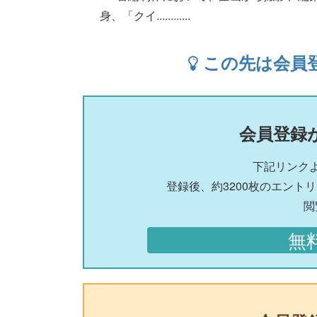
身、「クイ............
この先は会員
会員登録
下記リンク
登録後、約3200枚のエント
閲
無