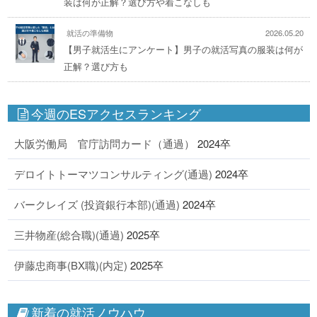
装は何が正解？選び方や着こなしも
就活の準備物
2026.05.20
【男子就活生にアンケート】男子の就活写真の服装は何が
正解？選び方も
今週のESアクセスランキング
大阪労働局 官庁訪問カード（通過）
2024卒
デロイトトーマツコンサルティング(通過)
2024卒
バークレイズ (投資銀行本部)(通過)
2024卒
三井物産(総合職)(通過)
2025卒
伊藤忠商事(BX職)(内定)
2025卒
新着の就活ノウハウ