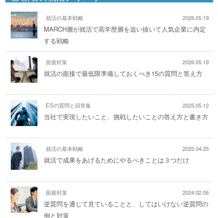
就活の基本戦略
2026.05.19
MARCH層が就活で高学歴層を追い抜いて人気企業に内定
する戦略
面接対策
2026.05.19
就活の面接で最低限準備しておくべき15の質問と答え方
ESの質問と回答集
2025.05.12
当社で実現したいこと、挑戦したいことの答え方と書き方
就活の基本戦略
2025.04.25
就活で成果をあげるためにやるべきことは３つだけ
面接対策
2024.02.06
逆質問を通じて見ていることと、してはいけない逆質問の
例と対策