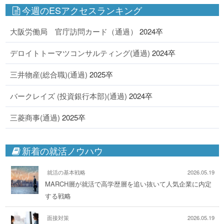
今週のESアクセスランキング
大阪労働局 官庁訪問カード（通過）
2024卒
デロイトトーマツコンサルティング(通過)
2024卒
三井物産(総合職)(通過)
2025卒
バークレイズ (投資銀行本部)(通過)
2024卒
三菱商事(通過)
2025卒
新着の就活ノウハウ
就活の基本戦略
2026.05.19
MARCH層が就活で高学歴層を追い抜いて人気企業に内定
する戦略
面接対策
2026.05.19