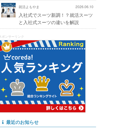
就活よもやま
2026.06.10
入社式でスーツ新調！？就活スーツ
と入社式スーツの違いを解説
スポンサーリンク
最近のお知らせ