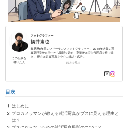
フォトグラファー
福井達也
業界歴8年目のフリーランスフォトグラファー。 2018年大阪の写
真専門学校在学中から撮影を始め、卒業後は広告代理店を経て独
立。 現在は家族写真を中心に雑誌・広告...
この記事を
書いた人
続きを見る
目次
はじめに
プロカメラマンが教える就活写真がブスに見える理由と
は？
ブスにならないための就活写真撮影のコツは？