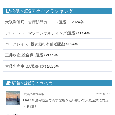
今週のESアクセスランキング
大阪労働局 官庁訪問カード（通過）
2024卒
デロイトトーマツコンサルティング(通過)
2024卒
バークレイズ (投資銀行本部)(通過)
2024卒
三井物産(総合職)(通過)
2025卒
伊藤忠商事(BX職)(内定)
2025卒
新着の就活ノウハウ
就活の基本戦略
2026.05.19
MARCH層が就活で高学歴層を追い抜いて人気企業に内定
する戦略