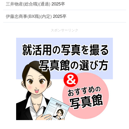
三井物産(総合職)(通過)
2025卒
伊藤忠商事(BX職)(内定)
2025卒
スポンサーリンク