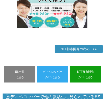
NTT都市開発の次のES
ES一覧
ディベロッパー
NTT都市開発
に戻る
のESに戻る
のESに戻る
ディベロッパーで他の就活生に見られているES