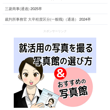
三菱商事(通過)
2025卒
裁判所事務官 大卒程度区分(一般職)（通過）
2024卒
スポンサーリンク