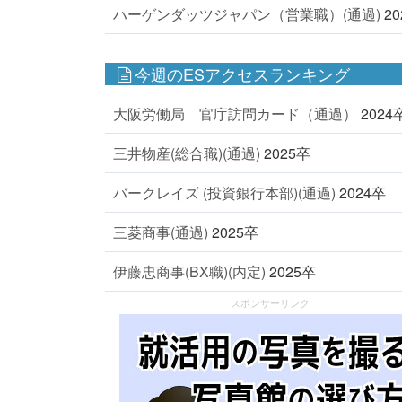
ハーゲンダッツジャパン（営業職）(通過)
2
今週のESアクセスランキング
大阪労働局 官庁訪問カード（通過）
2024
三井物産(総合職)(通過)
2025卒
バークレイズ (投資銀行本部)(通過)
2024卒
三菱商事(通過)
2025卒
伊藤忠商事(BX職)(内定)
2025卒
スポンサーリンク