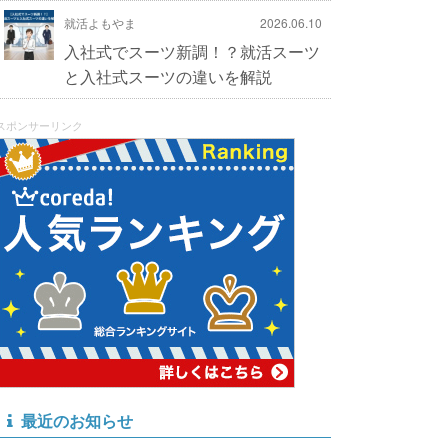
就活よもやま
2026.06.10
入社式でスーツ新調！？就活スーツ
と入社式スーツの違いを解説
スポンサーリンク
最近のお知らせ