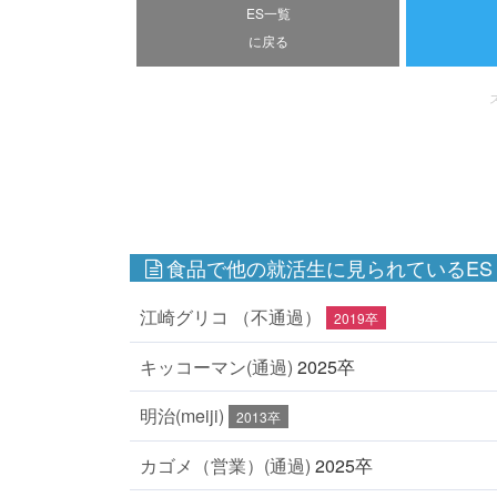
ES一覧
に戻る
食品で他の就活生に見られているES
江崎グリコ （不通過）
2019卒
キッコーマン(通過)
2025卒
明治(meiji)
2013卒
カゴメ（営業）(通過)
2025卒