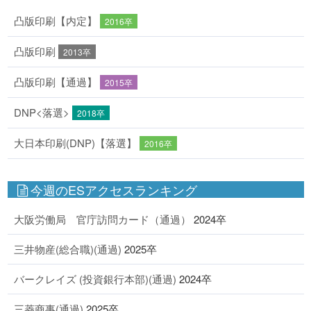
凸版印刷【内定】
2016卒
凸版印刷
2013卒
凸版印刷【通過】
2015卒
DNP<落選>
2018卒
大日本印刷(DNP)【落選】
2016卒
今週のESアクセスランキング
大阪労働局 官庁訪問カード（通過）
2024卒
三井物産(総合職)(通過)
2025卒
バークレイズ (投資銀行本部)(通過)
2024卒
三菱商事(通過)
2025卒