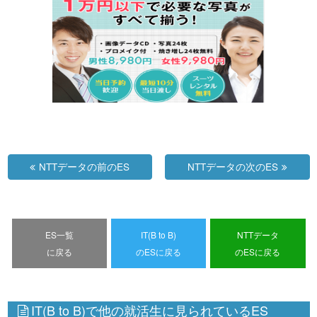
NTTデータの前のES
NTTデータの次のES
ES一覧
IT(B to B)
NTTデータ
に戻る
のESに戻る
のESに戻る
IT(B to B)で他の就活生に見られているES