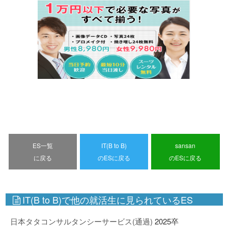
ES一覧
IT(B to B)
sansan
に戻る
のESに戻る
のESに戻る
IT(B to B)で他の就活生に見られているES
日本タタコンサルタンシーサービス(通過)
2025卒