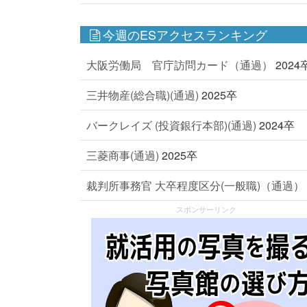
今週のESアクセスランキング
大阪労働局 官庁訪問カード（通過）
2024
三井物産(総合職)(通過)
2025卒
バークレイズ (投資銀行本部)(通過)
2024卒
三菱商事(通過)
2025卒
裁判所事務官 大卒程度区分(一般職)（通過）
スポンサーリンク