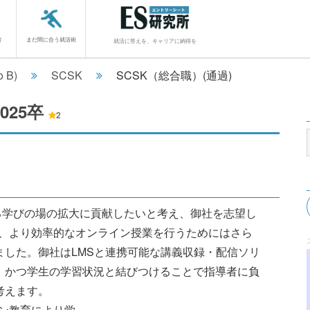
館
まだ間に合う就活術
就活に答えを、キャリアに納得を
o B)
SCSK
SCSK（総合職）(通過)
2025卒
2
る学びの場の拡大に貢献したいと考え、御社を志望し
、より効率的なオンライン授業を行うためにはさら
ました。御社はLMSと連携可能な講義収録・配信ソリ
し、かつ学生の学習状況と結びつけることで指導者に負
考えます。
学............