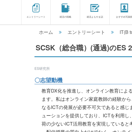
エントリーシート
就活の戦略
就活よもやま話
おすすめ写真
ホーム
エントリーシート
IT(B t
SCSK（総合職）(通過)のES
ES研究所
〇志望動機
教育DX化を推進し、オンライン教育によ
ます。私はオンライン家庭教師の経験から
なるICTの発展が必要不可欠であると感じ
ューションを提供しており、ICTを利用
荷の少ないICT活用教育を実現していると
配信授業の質向上だけでなく、オンライン教育により