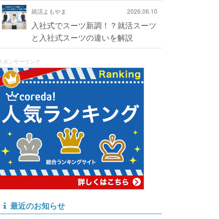
就活よもやま
2026.06.10
入社式でスーツ新調！？就活スーツ
と入社式スーツの違いを解説
スポンサーリンク
最近のお知らせ