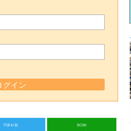
IT(B to B)
SCSK