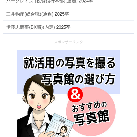
バークレイズ (投資銀行本部)(通過)
2024卒
三井物産(総合職)(通過)
2025卒
伊藤忠商事(BX職)(内定)
2025卒
スポンサーリンク