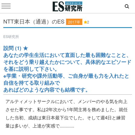
NTT東日本（通過）のES
2017卒
2
ES研究所
設問 (1) ★
あなたの学生生活において直面した最も困難なことと、
それをどう乗り越えたかについて、具体的なエピソード
を基に説明して下さい。
※学業・研究や課外活動等、ご自身が最も力を入れたと
自信を持てる取り組みで
あればどのような内容でも結構です。
アルティメットサークルにおいて、メンバーのやる気を向上
させた事です。私は2年次から1年間主将を務めました。就任
した当初、成績は東日本最下位でした。そして週4日と練習
量は多いが、上達が実感で............