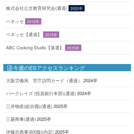
株式会社公文教育研究会(通過)
2020卒
ベネッセ
2015卒
ベネッセ【通過】
2015卒
ABC Cooking Studio【落選】
2015卒
今週のESアクセスランキング
大阪労働局 官庁訪問カード（通過）
2024卒
バークレイズ (投資銀行本部)(通過)
2024卒
三井物産(総合職)(通過)
2025卒
三菱商事(通過)
2025卒
伊藤忠商事(BX職)(内定)
2025卒