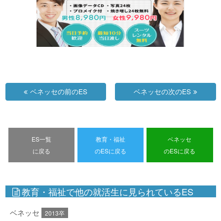
ベネッセの前のES
ベネッセの次のES
ES一覧
教育・福祉
ベネッセ
に戻る
のESに戻る
のESに戻る
教育・福祉で他の就活生に見られているES
ベネッセ
2013卒