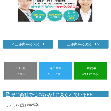
三谷商事の前のES
三谷商事の次のES
ES一覧
専門商社
三谷商事
に戻る
のESに戻る
のESに戻る
専門商社で他の就活生に見られているES
ミスミ(内定)
2025卒