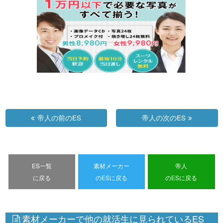
帝人の前のES
帝人の次のES
ES一覧
素材メーカー
帝人
に戻る
のESに戻る
のESに戻る
素材メーカーで他の就活生に見られているES