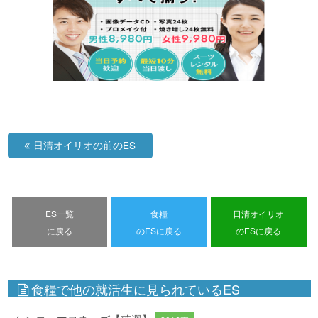
日清オイリオの前のES
ES一覧
食糧
日清オイリオ
に戻る
のESに戻る
のESに戻る
食糧で他の就活生に見られているES