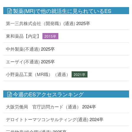
製薬(MR)で他の就活生に見られているES
第一三共株式会社（開発職）(通過)
2025卒
東和薬品【内定】
2015卒
中外製薬(不通過)
2025卒
エーザイ(不通過)
2025卒
小野薬品工業（MR職）（通過）
2021卒
今週のESアクセスランキング
大阪労働局 官庁訪問カード（通過）
2024卒
デロイトトーマツコンサルティング(通過)
2024卒
三井物産(総合職)(通過)
2025卒