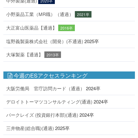
中外製薬(通過)
2020卒
小野薬品工業（MR職）（通過）
2021卒
大正富山医薬品【通過】
2016卒
塩野義製薬株式会社（開発）(不通過)
2025卒
大塚製薬【通過】
2013卒
今週のESアクセスランキング
大阪労働局 官庁訪問カード（通過）
2024卒
デロイトトーマツコンサルティング(通過)
2024卒
バークレイズ (投資銀行本部)(通過)
2024卒
三井物産(総合職)(通過)
2025卒