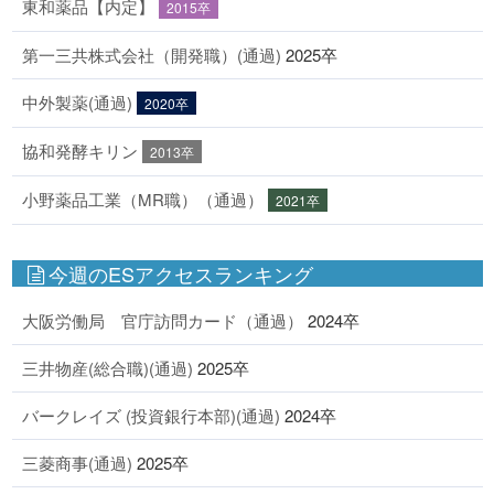
東和薬品【内定】
2015卒
第一三共株式会社（開発職）(通過)
2025卒
中外製薬(通過)
2020卒
協和発酵キリン
2013卒
小野薬品工業（MR職）（通過）
2021卒
今週のESアクセスランキング
大阪労働局 官庁訪問カード（通過）
2024卒
三井物産(総合職)(通過)
2025卒
バークレイズ (投資銀行本部)(通過)
2024卒
三菱商事(通過)
2025卒