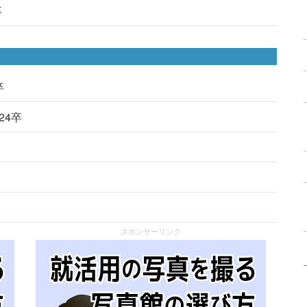
卒
卒
024卒
スポンサーリンク