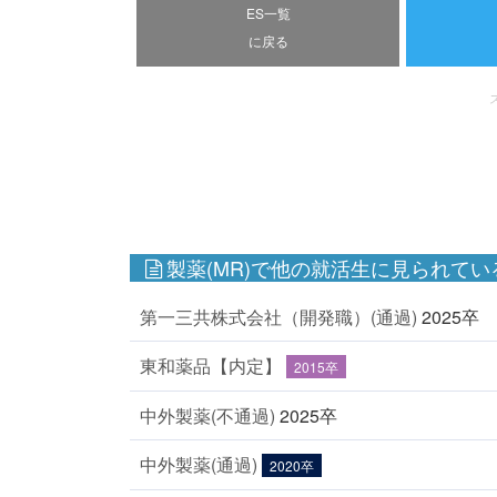
ES一覧
に戻る
製薬(MR)で他の就活生に見られてい
第一三共株式会社（開発職）(通過)
2025卒
東和薬品【内定】
2015卒
中外製薬(不通過)
2025卒
中外製薬(通過)
2020卒