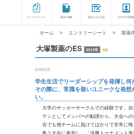
エントリーシート
就活の戦略
就活よもやま話
おすすめ写真
ホーム
エントリーシート
製薬(
大塚製薬のES
2013卒
2
ES研究所
学生生活でリーダーシップを発揮し何
その際に、常識を疑いユニークな発想
い。
大学のサッカーサークルでの経験です。自
テンとしてメンバーの勧誘から、大会への
合でも他チームに負けてばかりで非常に悔
集う大会に参加し、「決勝トーナメント進出」を目標