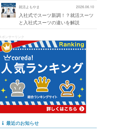
就活よもやま
2026.06.10
入社式でスーツ新調！？就活スーツ
と入社式スーツの違いを解説
スポンサーリンク
最近のお知らせ