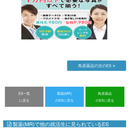
鳥居薬品の次のES
ES一覧
製薬(MR)
鳥居薬品
に戻る
のESに戻る
のESに戻る
製薬(MR)で他の就活生に見られているES