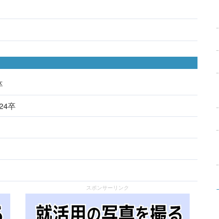
卒
024卒
スポンサーリンク