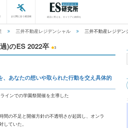
館
まだ間に合う就活術
就活に答えを、キャリアに納得を
産
三井不動産レジデンシャル
三井不動産レジデンシ
過)のES
2022卒
3
を、あなたの想いや取られた行動を交え具体的
ンラインでの学園祭開催を主導した
時間の不足と開催方針の不透明さが起因し、オンラ
対していた。