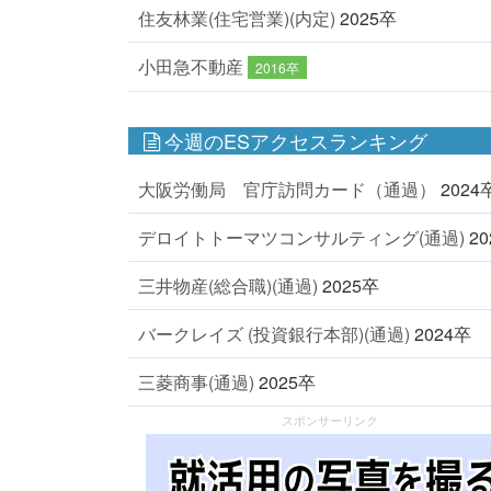
住友林業(住宅営業)(内定)
2025卒
小田急不動産
2016卒
今週のESアクセスランキング
大阪労働局 官庁訪問カード（通過）
2024
デロイトトーマツコンサルティング(通過)
2
三井物産(総合職)(通過)
2025卒
バークレイズ (投資銀行本部)(通過)
2024卒
三菱商事(通過)
2025卒
スポンサーリンク