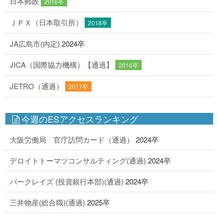
日本郵政
2016卒
ＪＰＸ（日本取引所）
2018卒
JA広島市(内定)
2024卒
JICA（国際協力機構）【通過】
2016卒
JETRO（通過）
2017卒
今週のESアクセスランキング
大阪労働局 官庁訪問カード（通過）
2024卒
デロイトトーマツコンサルティング(通過)
2024卒
バークレイズ (投資銀行本部)(通過)
2024卒
三井物産(総合職)(通過)
2025卒