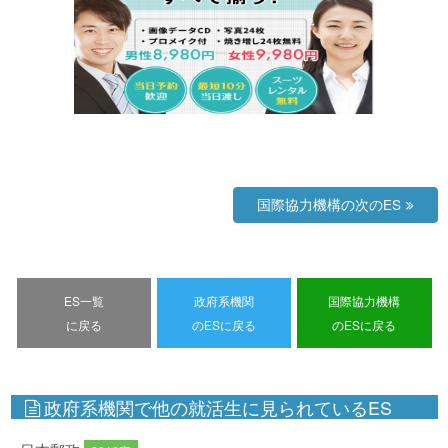
国際協力機構の次のES
ES一覧
政府系機関
国際協力機構
に戻る
のESに戻る
のESに戻る
政府系機関で他の就活生に見られているES