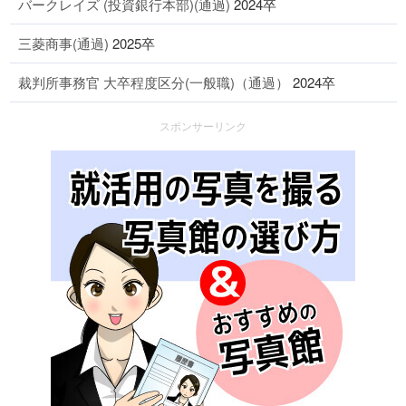
バークレイズ (投資銀行本部)(通過)
2024卒
三菱商事(通過)
2025卒
裁判所事務官 大卒程度区分(一般職)（通過）
2024卒
スポンサーリンク