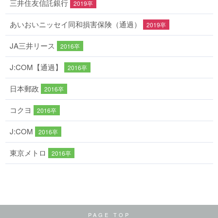
三井住友信託銀行
2019卒
あいおいニッセイ同和損害保険（通過）
2019卒
JA三井リース
2016卒
J:COM【通過】
2016卒
日本郵政
2016卒
コクヨ
2016卒
J:COM
2016卒
東京メトロ
2016卒
PAGE TOP