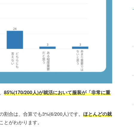
、
85%(170/200人)が就活において服装が「非常に重
合は、合算でも3%(6/200人)です。
ほとんどの就
ことがわかります。