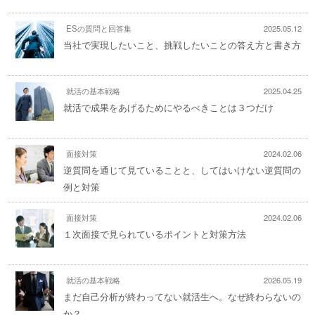
ESの質問と回答集
2025.05.12
当社で実現したいこと、挑戦したいことの答え方と書き方
就活の基本戦略
2025.04.25
就活で成果をあげるためにやるべきことは３つだけ
面接対策
2024.02.06
逆質問を通じて見ていることと、してはいけない逆質問の
例と対策
面接対策
2024.02.06
１次面接で見られているポイントと対策方法
就活の基本戦略
2026.05.19
まだ自己分析が終わってない就活生へ。なぜ終わらないの
か？