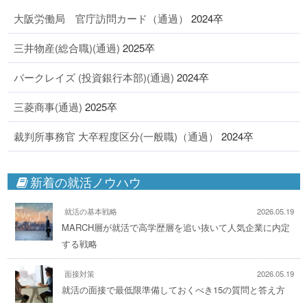
大阪労働局 官庁訪問カード（通過）
2024卒
三井物産(総合職)(通過)
2025卒
バークレイズ (投資銀行本部)(通過)
2024卒
三菱商事(通過)
2025卒
裁判所事務官 大卒程度区分(一般職)（通過）
2024卒
新着の就活ノウハウ
就活の基本戦略
2026.05.19
MARCH層が就活で高学歴層を追い抜いて人気企業に内定
する戦略
面接対策
2026.05.19
就活の面接で最低限準備しておくべき15の質問と答え方