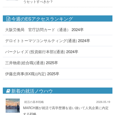
うセットすべきか？
今週のESアクセスランキング
大阪労働局 官庁訪問カード（通過）
2024卒
デロイトトーマツコンサルティング(通過)
2024卒
バークレイズ (投資銀行本部)(通過)
2024卒
三井物産(総合職)(通過)
2025卒
伊藤忠商事(BX職)(内定)
2025卒
新着の就活ノウハウ
就活の基本戦略
2026.05.19
MARCH層が就活で高学歴層を追い抜いて人気企業に内定
する戦略