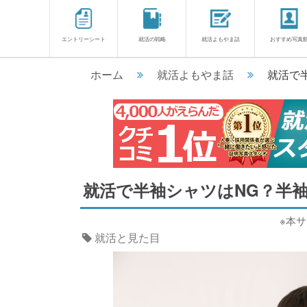
エントリーシート
就活の戦略
就活よもやま話
おすすめ写真
ホーム
就活よもやま話
就活で
就活で半袖シャツはNG？半
※本
就活と見た目