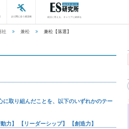
館
まだ間に合う就活術
就活に答えを、キャリアに納得を
商社
兼松
兼松【落選】
心に取り組んだことを、以下のいずれかのテー
行動力】 【リーダーシップ】 【創造力】