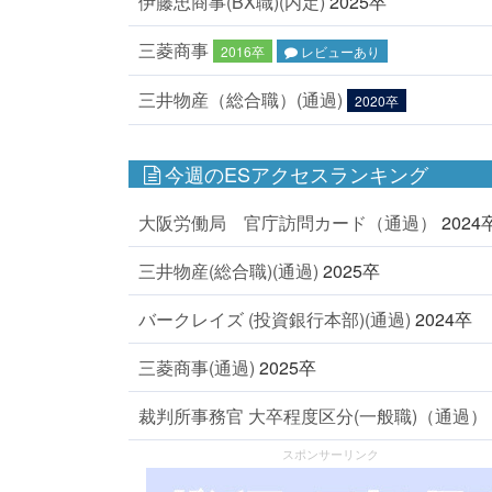
伊藤忠商事(BX職)(内定)
2025卒
三菱商事
2016卒
レビューあり
三井物産（総合職）(通過)
2020卒
今週のESアクセスランキング
大阪労働局 官庁訪問カード（通過）
2024
三井物産(総合職)(通過)
2025卒
バークレイズ (投資銀行本部)(通過)
2024卒
三菱商事(通過)
2025卒
裁判所事務官 大卒程度区分(一般職)（通過）
スポンサーリンク