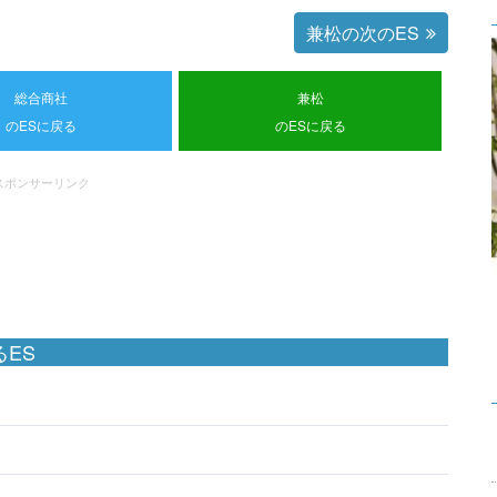
兼松の次のES
総合商社
兼松
のESに戻る
のESに戻る
スポンサーリンク
ES