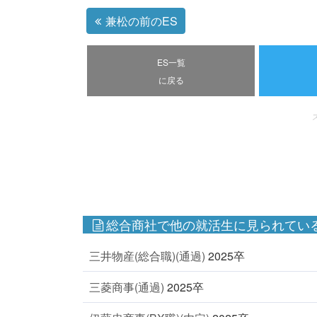
兼松の前のES
ES一覧
に戻る
総合商社で他の就活生に見られている
三井物産(総合職)(通過)
2025卒
三菱商事(通過)
2025卒