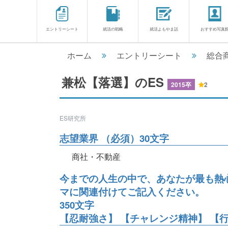
エントリーシート
就活の戦略
就活よもやま話
おすすめ写真
ホーム
エントリーシート
総合
兼松【落選】のES
2015卒
2
ES研究所
志望業界 （必須）30文字
商社・不動産
今までの人生の中で、あなたが最も熱
マに関連付けてご記入ください。
350文字
【忍耐強さ】 【チャレンジ精神】 【