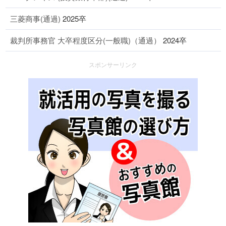
三菱商事(通過)
2025卒
裁判所事務官 大卒程度区分(一般職)（通過）
2024卒
スポンサーリンク