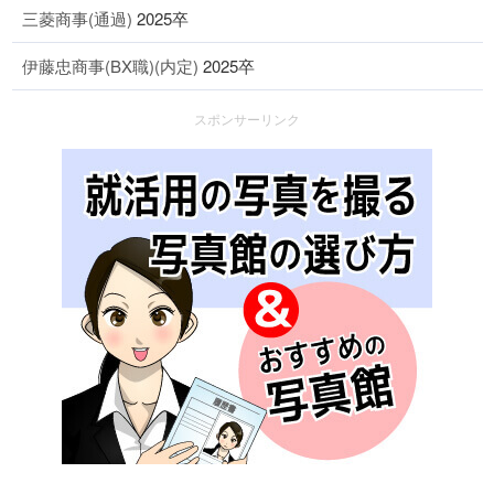
三菱商事(通過)
2025卒
伊藤忠商事(BX職)(内定)
2025卒
スポンサーリンク